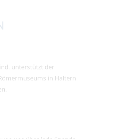
WL-Römermuseums in Haltern
en.
reuen uns über jede Spende,
äge sind steuerabzugsfähig.
ern eine