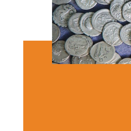
WARUM SPEND
WICHTIG SIND!
Wo öffentliche Gelder nicht