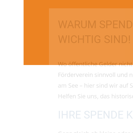
Förderverein sinnvoll und
am See – hier sind wir au
Helfen Sie uns, das histor
IHRE SPENDE
Ganz gleich ob kleine oder
die unsere Vereinsarbeit un
Wir sind als Verein als ge
Bei Geldzuwendungen von me
Zuwendungsbestätigung für
UNSER SPEND