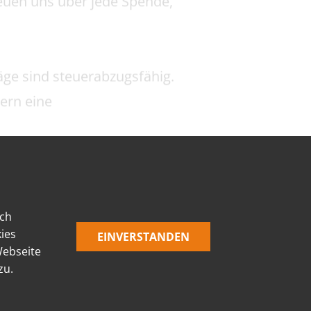
ltern e.V.
Verein der Freunde und Förderer
älischen Römermuseums Haltern e.V.
ich
ies
ler Straße 100 | 45721 Haltern am See
EINVERSTANDEN
Webseite
 23 64 / 93 76-0 | Fax: 0 23 64 / 93 76-30
zu.
: info@foerderverein-roemermuseum.de