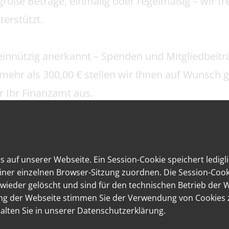
Förderer des Westfälischen Römermuseums Ha
nd
0 0149 51
 UNS IM VORAUS!
tz
des Westf
 auf unserer Webseite. Ein Session-Cookie speichert ledigl
einer einzelnen Browser-Sitzung zuordnen. Die Session-Cook
Wese
ieder gelöscht und sind für den technischen Betrieb der 
Tel.: 0
ung der Webseite stimmen Sie der Verwendung von Cookies 
E-Mail
alten Sie in unserer Datenschutzerklärung.
HOME
IMPRESSUM
DATENSCHUTZ