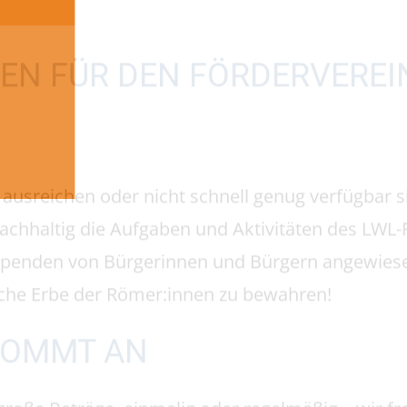
 nachhaltig die Aufgaben und Aktivitäten des L
f Spenden von Bürgerinnen und Bürgern angewies
ische Erbe der Römer:innen zu bewahren!
 KOMMT AN
 große Beträge, einmalig oder regelmäßig – wir f
terstützt.
meinnützig anerkannt – Spenden und Mitgliedbeitr
hr als 300,00 € stellen wir Ihnen auf Wunsch g
 Ihr Finanzamt aus.
ENKONTO: