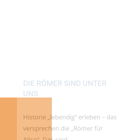
DIE RÖMER SIND UNTER
UNS
Historie „lebendig“ erleben – das
versprechen die „Römer für
Aliso“. Das sind
„römerbegeisterte“ Akteurinnen
und Akteure, die das Leben der
Römerinnen und Römer im
Rahmen von Aktionen und
Events authentisch wieder