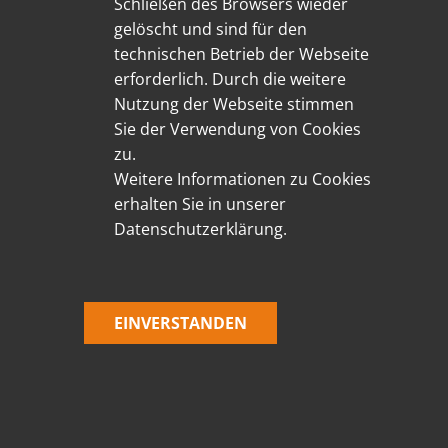
Schließen des Browsers wieder
gelöscht und sind für den
technischen Betrieb der Webseite
erforderlich. Durch die weitere
Nutzung der Webseite stimmen
Sie der Verwendung von Cookies
zu.
Weitere Informationen zu Cookies
erhalten Sie in unserer
Datenschutzerklärung.
Verein der Freunde und Förderer
des Westfälischen Römermuseums Haltern e.V.
Weseler Straße 100 | 45721 Haltern am See
EINVERSTANDEN
Tel.: 0 23 64 / 93 76-0 | Fax: 0 23 64 / 93 76-30
E-Mail: info@foerderverein-roemermuseum.de
HOME
IMPRESSUM
DATENSCHUTZ