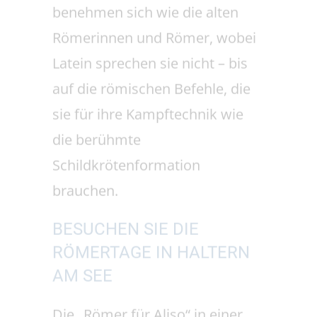
Schildkrötenformation
brauchen.
BESUCHEN SIE DIE
RÖMERTAGE IN HALTERN
AM SEE
Die „Römer für Aliso“ in einer
originalanmutenden
Atmosphäre live zu erleben,
zum Beispiel im Rahmen der
sommerlichen Römertage, ist
ein Ausflug in die Römerzeit und