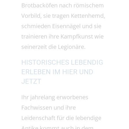
HISTORISCHES LEBENDIG
ERLEBEN IM HIER UND
JETZT
Ihr jahrelang erworbenes
Fachwissen und ihre
Leidenschaft für die lebendige
Antike kommt auch in dem
„Habitus“ der Römergruppe zur
Geltung: Ihre Mitglieder treten
in vielerlei Hinsicht authentisch
auf: Sie personifizieren u.a.
Schmiede, Schuster,